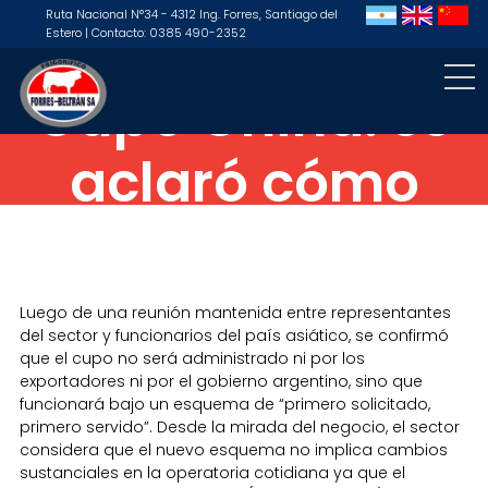
Ruta Nacional N°34 - 4312 Ing. Forres, Santiago del
Estero | Contacto: 0385 490-2352
Cupo China: se
aclaró cómo
funcionará la
cuota y despejó
Luego de una reunión mantenida entre representantes
del sector y funcionarios del país asiático, se confirmó
dudas en el
que el cupo no será administrado ni por los
exportadores ni por el gobierno argentino, sino que
funcionará bajo un esquema de “primero solicitado,
sector
primero servido”. Desde la mirada del negocio, el sector
considera que el nuevo esquema no implica cambios
sustanciales en la operatoria cotidiana ya que el