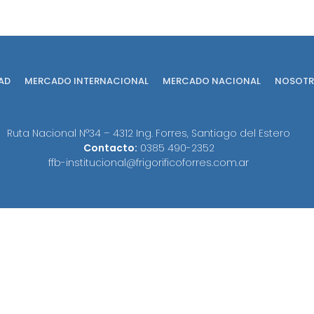
AD
MERCADO INTERNACIONAL
MERCADO NACIONAL
NOSOTR
Ruta Nacional N°34 – 4312 Ing. Forres, Santiago del Estero
Contacto:
0385 490-2352
ffb-institucional@frigorificoforres.com.ar