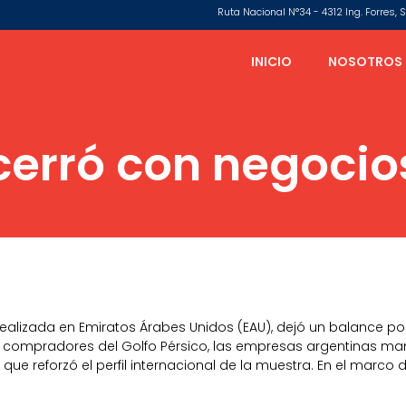
Ruta Nacional N°34 - 4312 Ing. Forres,
INICIO
NOSOTROS
cerró con negocios
 realizada en Emiratos Árabes Unidos (EAU), dejó un balance po
 compradores del Golfo Pérsico, las empresas argentinas man
 que reforzó el perfil internacional de la muestra. En el marco 