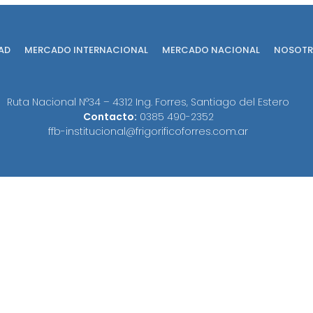
AD
MERCADO INTERNACIONAL
MERCADO NACIONAL
NOSOTR
Ruta Nacional N°34 – 4312 Ing. Forres, Santiago del Estero
Contacto:
0385 490-2352
ffb-institucional@frigorificoforres.com.ar