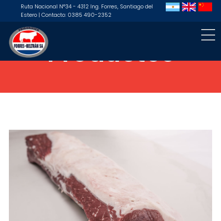
Ruta Nacional N°34 - 4312 Ing. Forres, Santiago del
Estero | Contacto: 0385 490-2352
Productos