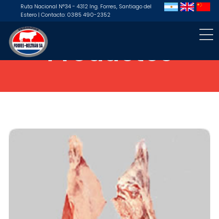
Ruta Nacional N°34 - 4312 Ing. Forres, Santiago del
Estero | Contacto: 0385 490-2352
Productos