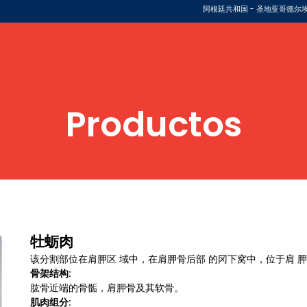
阿根廷共和国 - 圣地亚哥德尔埃斯
Productos
牡蛎肉
该分割部位在肩胛区 域中，在肩胛骨后部 的冈下窝中，位于肩 
骨架结构:
肱骨近端的骨骺，肩胛骨及其软骨。
肌肉组分: