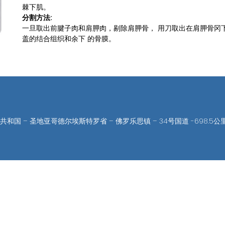
棘下肌。
分割方法:
一旦取出前腱子肉和肩胛肉，剔除肩胛骨， 用刀取出在肩胛骨冈
盖的结合组织和余下 的骨膜。
共和国 – 圣地亚哥德尔埃斯特罗省 – 佛罗乐思镇 – 34号国道 -698.5公