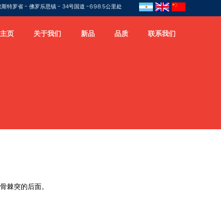
特罗省 - 佛罗乐思镇 - 34号国道 -698.5公里处
主页
关于我们
新品
品质
联系我们
胛骨棘突的后面。