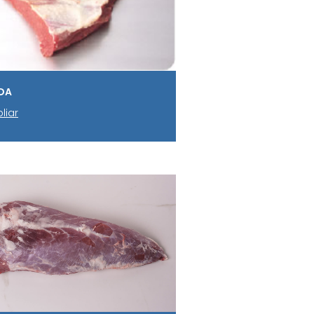
DA
liar