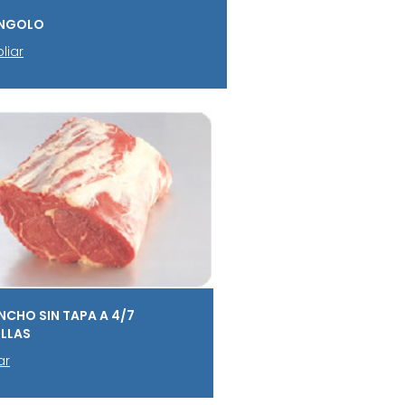
INGOLO
liar
ANCHO SIN TAPA A 4/7
LLAS
ar