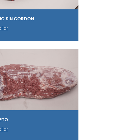
O SIN CORDON
liar
ETO
liar